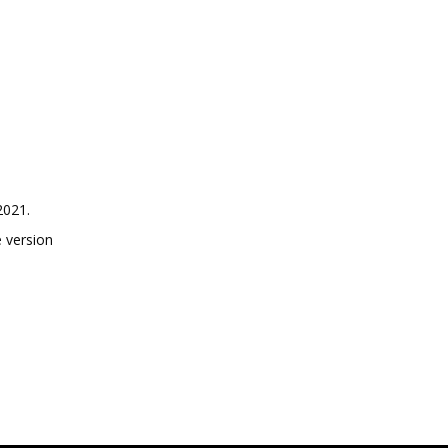
2021.
e version