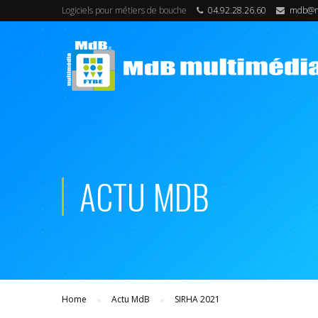
Logiciels pour métiers de bouche
04.92.28.26.60
mdb@md
ACTU MDB
Home
Actu MdB
SIRHA 2021