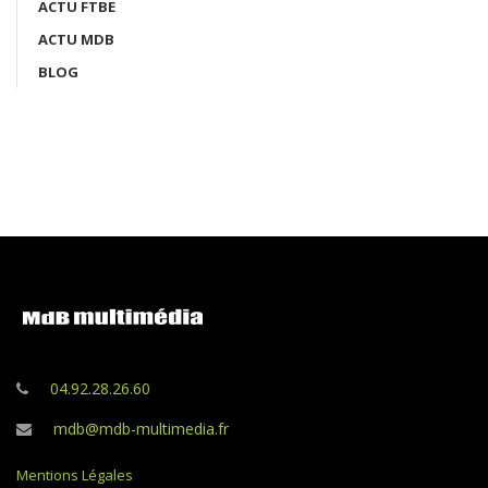
ACTU FTBE
ACTU MDB
BLOG
04.92.28.26.60
mdb@mdb-multimedia.fr
Mentions Légales