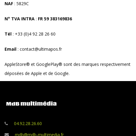
NAF
: 5829C
N° TVA INTRA
:
FR 59 383169836
Tél
: +33 (0)4 92 28 26 60
Email
: contact@ultimapos.fr
AppleStore® et GooglePlay® sont des marques respectivement
déposées de Apple et de Google.
04.92.28.26.60
mdb@mdb-multimedia.fr