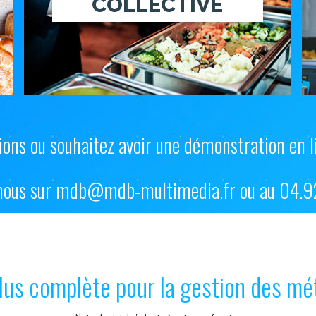
COLLECTIVE
ons ou souhaitez avoir une démonstration en l
 nous sur mdb@mdb-multimedia.fr ou au 04.9
plus complète pour la gestion des m