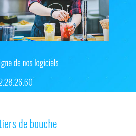
igne de nos logiciels
2.28.26.60
étiers de bouche