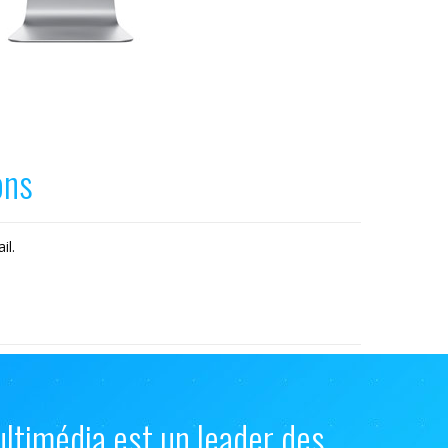
ons
il.
ultimédia est un leader des