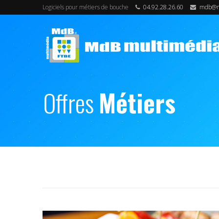
Logiciels pour métiers de bouche
04.92.28.26.60
mdb@md
Offres
Métiers